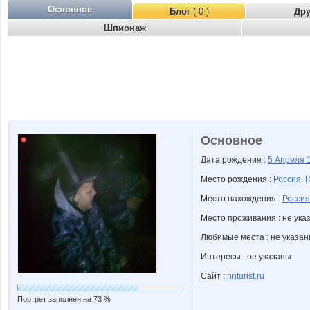
Основное
Блог
( 0 )
Др
Шпионаж
Основное
Дата рождения :
5 Апреля
Место рождения :
Россия
,
Н
Место нахождения :
Россия
Место проживания : не ука
Любимые места : не указа
Интересы : не указаны
Сайт :
nnturist.ru
Портрет заполнен на 73 %