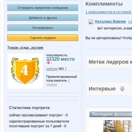
Комплименты
Отправить приватное сообщение
1 комплиментов в гостевой 
Добавить в друзья
Наталика Живчик
Игнорировать
вот интересно, в как
Сделать подарок
Вы не авторизованы! Чтоб
Туризм, отдых, экстрим
популярность:
32320 место
Метки лидеров
-5 ↓
рейтинг
681
?
Привилегированный
пользователь
4
уровня
Интервью
Статистика портрета:
Последние
фотогра
сейчас просматривают портрет - 0
зарегистрированные пользователи
посетившие портрет за 7 дней - 0